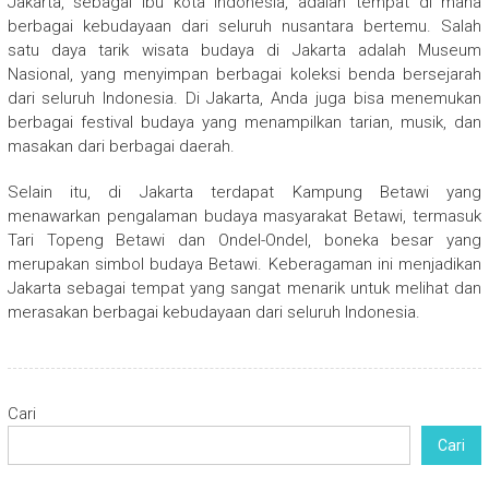
Jakarta, sebagai ibu kota Indonesia, adalah tempat di mana
berbagai kebudayaan dari seluruh nusantara bertemu. Salah
satu daya tarik wisata budaya di Jakarta adalah Museum
Nasional, yang menyimpan berbagai koleksi benda bersejarah
dari seluruh Indonesia. Di Jakarta, Anda juga bisa menemukan
berbagai festival budaya yang menampilkan tarian, musik, dan
masakan dari berbagai daerah.
Selain itu, di Jakarta terdapat Kampung Betawi yang
menawarkan pengalaman budaya masyarakat Betawi, termasuk
Tari Topeng Betawi dan Ondel-Ondel, boneka besar yang
merupakan simbol budaya Betawi. Keberagaman ini menjadikan
Jakarta sebagai tempat yang sangat menarik untuk melihat dan
merasakan berbagai kebudayaan dari seluruh Indonesia.
Cari
Cari