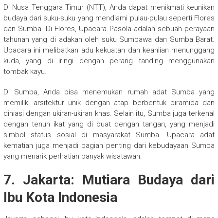
Di Nusa Tenggara Timur (NTT), Anda dapat menikmati keunikan
budaya dari suku-suku yang mendiami pulau-pulau seperti Flores
dan Sumba. Di Flores, Upacara Pasola adalah sebuah perayaan
tahunan yang di adakan oleh suku Sumbawa dan Sumba Barat.
Upacara ini melibatkan adu kekuatan dan keahlian menunggang
kuda, yang di iringi dengan perang tanding menggunakan
tombak kayu.
Di Sumba, Anda bisa menemukan rumah adat Sumba yang
memiliki arsitektur unik dengan atap berbentuk piramida dan
dihiasi dengan ukiran-ukiran khas. Selain itu, Sumba juga terkenal
dengan tenun ikat yang di buat dengan tangan, yang menjadi
simbol status sosial di masyarakat Sumba. Upacara adat
kematian juga menjadi bagian penting dari kebudayaan Sumba
yang menarik perhatian banyak wisatawan.
7. Jakarta: Mutiara Budaya dari
Ibu Kota Indonesia