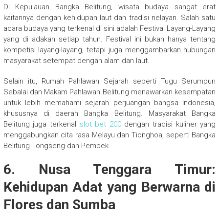
Di Kepulauan Bangka Belitung, wisata budaya sangat erat
kaitannya dengan kehidupan laut dan tradisi nelayan. Salah satu
acara budaya yang terkenal di sini adalah Festival Layang-Layang
yang di adakan setiap tahun. Festival ini bukan hanya tentang
kompetisi layang-layang, tetapi juga menggambarkan hubungan
masyarakat setempat dengan alam dan laut.
Selain itu, Rumah Pahlawan Sejarah seperti Tugu Serumpun
Sebalai dan Makam Pahlawan Belitung menawarkan kesempatan
untuk lebih memahami sejarah perjuangan bangsa Indonesia,
khususnya di daerah Bangka Belitung. Masyarakat Bangka
Belitung juga terkenal
slot bet 200
dengan tradisi kuliner yang
menggabungkan cita rasa Melayu dan Tionghoa, seperti Bangka
Belitung Tongseng dan Pempek.
6. Nusa Tenggara Timur:
Kehidupan Adat yang Berwarna di
Flores dan Sumba