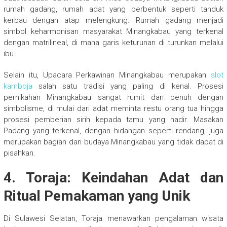
rumah gadang, rumah adat yang berbentuk seperti tanduk
kerbau dengan atap melengkung. Rumah gadang menjadi
simbol keharmonisan masyarakat Minangkabau yang terkenal
dengan matrilineal, di mana garis keturunan di turunkan melalui
ibu.
Selain itu, Upacara Perkawinan Minangkabau merupakan
slot
kamboja
salah satu tradisi yang paling di kenal. Prosesi
pernikahan Minangkabau sangat rumit dan penuh dengan
simbolisme, di mulai dari adat meminta restu orang tua hingga
prosesi pemberian sirih kepada tamu yang hadir. Masakan
Padang yang terkenal, dengan hidangan seperti rendang, juga
merupakan bagian dari budaya Minangkabau yang tidak dapat di
pisahkan.
4. Toraja: Keindahan Adat dan
Ritual Pemakaman yang Unik
Di Sulawesi Selatan, Toraja menawarkan pengalaman wisata