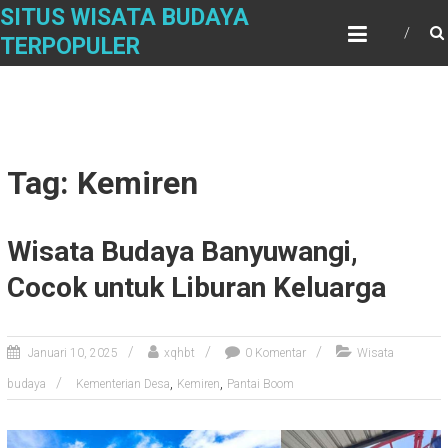
Skip
SITUS WISATA BUDAYA
to
TERPOPULER
content
Tag: Kemiren
Wisata Budaya Banyuwangi,
Cocok untuk Liburan Keluarga
Januari 10, 2025
xqhbt
0 Komentar
Wisata
,
,
budaya
Kementerian Desa
Kemiren
Pantai Boom