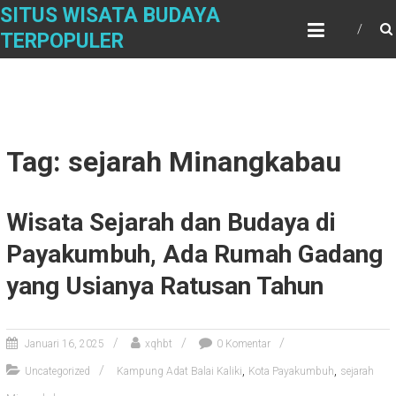
Skip
SITUS WISATA BUDAYA
to
TERPOPULER
content
Tag: sejarah Minangkabau
Wisata Sejarah dan Budaya di
Payakumbuh, Ada Rumah Gadang
yang Usianya Ratusan Tahun
Januari 16, 2025
xqhbt
0 Komentar
,
,
Uncategorized
Kampung Adat Balai Kaliki
Kota Payakumbuh
sejarah