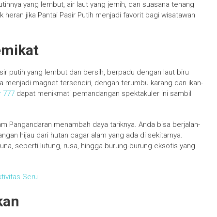
hnya yang lembut, air laut yang jernih, dan suasana tenang
k heran jika Pantai Pasir Putih menjadi favorit bagi wisatawan
emikat
asir putih yang lembut dan bersih, berpadu dengan laut biru
 menjadi magnet tersendiri, dengan terumbu karang dan ikan-
r 777
dapat menikmati pemandangan spektakuler ini sambil
Alam Pangandaran menambah daya tariknya. Anda bisa berjalan-
gan hijau dari hutan cagar alam yang ada di sekitarnya.
auna, seperti lutung, rusa, hingga burung-burung eksotis yang
tivitas Seru
kan