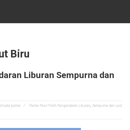
t Biru
ndaran Liburan Sempurna dan
,
Wisata pantai
Pantai Pasir Putih Pangandaran Liburan
Sempurna dan Laut