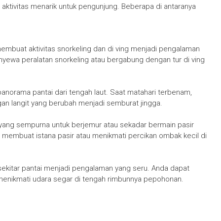
aktivitas menarik untuk pengunjung. Beberapa di antaranya
membuat aktivitas snorkeling dan di ving menjadi pengalaman
nyewa peralatan snorkeling atau bergabung dengan tur di ving
norama pantai dari tengah laut. Saat matahari terbenam,
an langit yang berubah menjadi semburat jingga.
at yang sempurna untuk berjemur atau sekadar bermain pasir
membuat istana pasir atau menikmati percikan ombak kecil di
 sekitar pantai menjadi pengalaman yang seru. Anda dapat
 menikmati udara segar di tengah rimbunnya pepohonan.