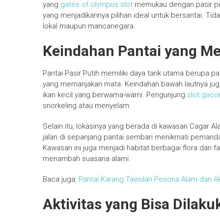
yang
gates of olympus slot
memukau dengan pasir puti
yang menjadikannya pilihan ideal untuk bersantai. Tida
lokal maupun mancanegara.
Keindahan Pantai yang M
Pantai Pasir Putih memiliki daya tarik utama berupa p
yang memanjakan mata. Keindahan bawah lautnya juga
ikan kecil yang berwarna-warni. Pengunjung
slot gaco
snorkeling atau menyelam.
Selain itu, lokasinya yang berada di kawasan Cagar 
jalan di sepanjang pantai sembari menikmati pemandan
Kawasan ini juga menjadi habitat berbagai flora dan f
menambah suasana alami.
Baca juga:
Pantai Karang Tawulan Pesona Alam dan Ak
Aktivitas yang Bisa Dilaku