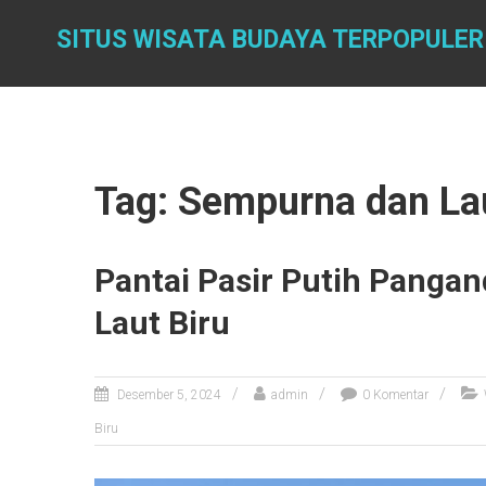
Skip
to
SITUS WISATA BUDAYA TERPOPULER
content
Tag: Sempurna dan Lau
Pantai Pasir Putih Panga
Laut Biru
Desember 5, 2024
admin
0 Komentar
Biru