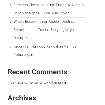
Federico Chiesa dan Pintu Pulang ke Serie A:
Benarkah Napoli Tujuan Berikutnya?
Wisata Budaya Paling Populer: Destinasi
Bersejarah dan Tradisi Unik yang Wajib
Dikunjungi
Kebun Teh Nglinggo Keindahan Alam dan
Petualangan
Recent Comments
Tidak ada komentar untuk ditampilkan.
Archives