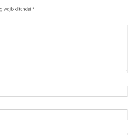
g wajib ditandai
*