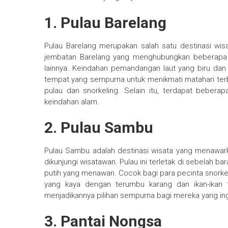
1.
Pulau Barelang
Pulau Barelang merupakan salah satu destinasi wi
jembatan Barelang yang menghubungkan beberapa p
lainnya. Keindahan pemandangan laut yang biru da
tempat yang sempurna untuk menikmati matahari terbe
pulau dan snorkeling. Selain itu, terdapat bebera
keindahan alam.
2.
Pulau Sambu
Pulau Sambu adalah destinasi wisata yang menawark
dikunjungi wisatawan. Pulau ini terletak di sebelah ba
putih yang menawan. Cocok bagi para pecinta snorke
yang kaya dengan terumbu karang dan ikan-ikan t
menjadikannya pilihan sempurna bagi mereka yang ingi
3.
Pantai Nongsa