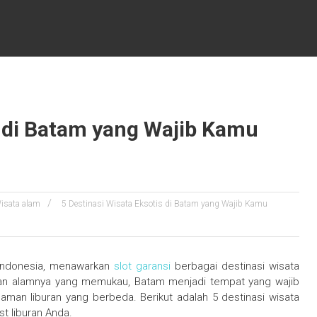
s di Batam yang Wajib Kamu
isata alam
5 Destinasi Wisata Eksotis di Batam yang Wajib Kamu
, Indonesia, menawarkan
slot garansi
berbagai destinasi wisata
han alamnya yang memukau, Batam menjadi tempat yang wajib
aman liburan yang berbeda. Berikut adalah 5 destinasi wisata
t liburan Anda.