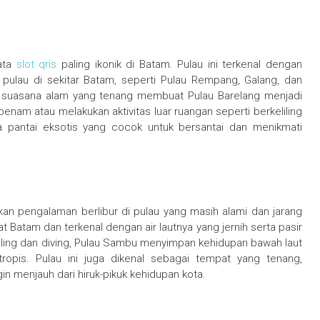
sata
slot qris
paling ikonik di Batam. Pulau ini terkenal dengan
ulau di sekitar Batam, seperti Pulau Rempang, Galang, dan
n suasana alam yang tenang membuat Pulau Barelang menjadi
nam atau melakukan aktivitas luar ruangan seperti berkeliling
pa pantai eksotis yang cocok untuk bersantai dan menikmati
an pengalaman berlibur di pulau yang masih alami dan jarang
rat Batam dan terkenal dengan air lautnya yang jernih serta pasir
ling dan diving, Pulau Sambu menyimpan kehidupan bawah laut
ropis. Pulau ini juga dikenal sebagai tempat yang tenang,
n menjauh dari hiruk-pikuk kehidupan kota.