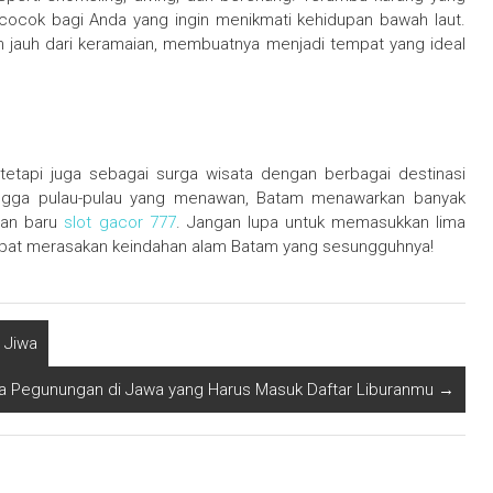
a cocok bagi Anda yang ingin menikmati kehidupan bawah laut.
dan jauh dari keramaian, membuatnya menjadi tempat yang ideal
 tetapi juga sebagai surga wisata dengan berbagai destinasi
hingga pulau-pulau yang menawan, Batam menawarkan banyak
gan baru
slot gacor 777
. Jangan lupa untuk memasukkan lima
r dapat merasakan keindahan alam Batam yang sesungguhnya!
 Jiwa
a Pegunungan di Jawa yang Harus Masuk Daftar Liburanmu
→