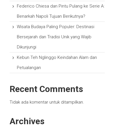
Federico Chiesa dan Pintu Pulang ke Serie A:
Benarkah Napoli Tujuan Berikutnya?
Wisata Budaya Paling Populer: Destinasi
Bersejarah dan Tradisi Unik yang Wajib
Dikunjungi
Kebun Teh Nglinggo Keindahan Alam dan
Petualangan
Recent Comments
Tidak ada komentar untuk ditampilkan.
Archives