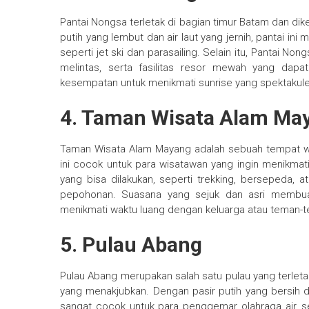
Pantai Nongsa terletak di bagian timur Batam dan d
putih yang lembut dan air laut yang jernih, pantai ini
seperti jet ski dan parasailing. Selain itu, Pantai 
melintas, serta fasilitas resor mewah yang dap
kesempatan untuk menikmati sunrise yang spektakuler 
4.
Taman Wisata Alam Ma
Taman Wisata Alam Mayang adalah sebuah tempat wi
ini cocok untuk para wisatawan yang ingin menikmat
yang bisa dilakukan, seperti trekking, bersepeda, 
pepohonan. Suasana yang sejuk dan asri membua
menikmati waktu luang dengan keluarga atau teman-
5.
Pulau Abang
Pulau Abang merupakan salah satu pulau yang terle
yang menakjubkan. Dengan pasir putih yang bersih da
sangat cocok untuk para penggemar olahraga air, se