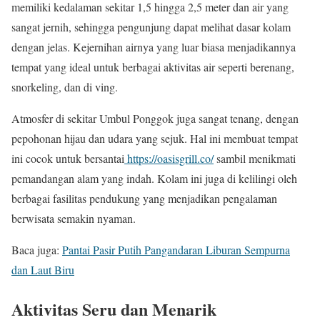
memiliki kedalaman sekitar 1,5 hingga 2,5 meter dan air yang
sangat jernih, sehingga pengunjung dapat melihat dasar kolam
dengan jelas. Kejernihan airnya yang luar biasa menjadikannya
tempat yang ideal untuk berbagai aktivitas air seperti berenang,
snorkeling, dan di ving.
Atmosfer di sekitar Umbul Ponggok juga sangat tenang, dengan
pepohonan hijau dan udara yang sejuk. Hal ini membuat tempat
ini cocok untuk bersantai
https://oasisgrill.co/
sambil menikmati
pemandangan alam yang indah. Kolam ini juga di kelilingi oleh
berbagai fasilitas pendukung yang menjadikan pengalaman
berwisata semakin nyaman.
Baca juga:
Pantai Pasir Putih Pangandaran Liburan Sempurna
dan Laut Biru
Aktivitas Seru dan Menarik