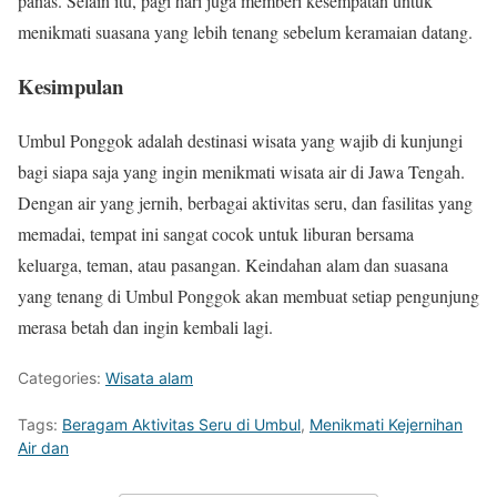
panas. Selain itu, pagi hari juga memberi kesempatan untuk
menikmati suasana yang lebih tenang sebelum keramaian datang.
Kesimpulan
Umbul Ponggok adalah destinasi wisata yang wajib di kunjungi
bagi siapa saja yang ingin menikmati wisata air di Jawa Tengah.
Dengan air yang jernih, berbagai aktivitas seru, dan fasilitas yang
memadai, tempat ini sangat cocok untuk liburan bersama
keluarga, teman, atau pasangan. Keindahan alam dan suasana
yang tenang di Umbul Ponggok akan membuat setiap pengunjung
merasa betah dan ingin kembali lagi.
Categories:
Wisata alam
Tags:
Beragam Aktivitas Seru di Umbul
,
Menikmati Kejernihan
Air dan