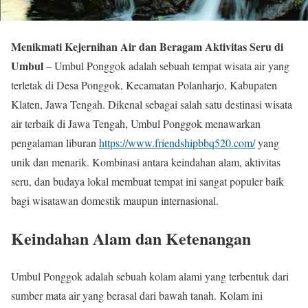
Menikmati Kejernihan Air dan Beragam Aktivitas Seru di
Umbul
– Umbul Ponggok adalah sebuah tempat wisata air yang
terletak di Desa Ponggok, Kecamatan Polanharjo, Kabupaten
Klaten, Jawa Tengah. Dikenal sebagai salah satu destinasi wisata
air terbaik di Jawa Tengah, Umbul Ponggok menawarkan
pengalaman liburan
https://www.friendshipbbq520.com/
yang
unik dan menarik. Kombinasi antara keindahan alam, aktivitas
seru, dan budaya lokal membuat tempat ini sangat populer baik
bagi wisatawan domestik maupun internasional.
Keindahan Alam dan Ketenangan
Umbul Ponggok adalah sebuah kolam alami yang terbentuk dari
sumber mata air yang berasal dari bawah tanah. Kolam ini