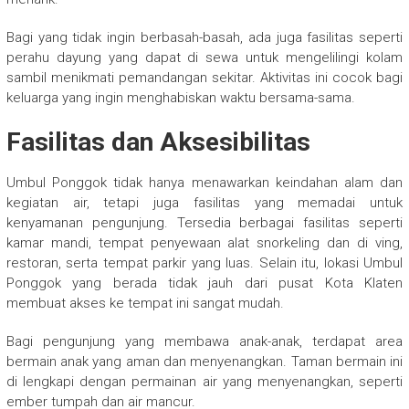
Bagi yang tidak ingin berbasah-basah, ada juga fasilitas seperti
perahu dayung yang dapat di sewa untuk mengelilingi kolam
sambil menikmati pemandangan sekitar. Aktivitas ini cocok bagi
keluarga yang ingin menghabiskan waktu bersama-sama.
Fasilitas dan Aksesibilitas
Umbul Ponggok tidak hanya menawarkan keindahan alam dan
kegiatan air, tetapi juga fasilitas yang memadai untuk
kenyamanan pengunjung. Tersedia berbagai fasilitas seperti
kamar mandi, tempat penyewaan alat snorkeling dan di ving,
restoran, serta tempat parkir yang luas. Selain itu, lokasi Umbul
Ponggok yang berada tidak jauh dari pusat Kota Klaten
membuat akses ke tempat ini sangat mudah.
Bagi pengunjung yang membawa anak-anak, terdapat area
bermain anak yang aman dan menyenangkan. Taman bermain ini
di lengkapi dengan permainan air yang menyenangkan, seperti
ember tumpah dan air mancur.