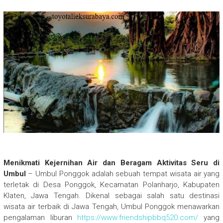
Menikmati Kejernihan Air dan Beragam Aktivitas Seru di
Umbul
– Umbul Ponggok adalah sebuah tempat wisata air yang
terletak di Desa Ponggok, Kecamatan Polanharjo, Kabupaten
Klaten, Jawa Tengah. Dikenal sebagai salah satu destinasi
wisata air terbaik di Jawa Tengah, Umbul Ponggok menawarkan
pengalaman liburan
https://www.friendshipbbq520.com/
yang