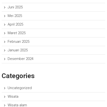
Juni 2025
Mei 2025
April 2025
Maret 2025
Februari 2025
Januari 2025
Desember 2024
Categories
Uncategorized
Wisata
Wisata alam